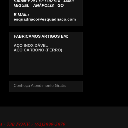
SARNEY,751 SETOR SUL JAMIL
MIGUEL -
ANÁPOLIS - GO
E-MAIL:
esquadriaco@esquadriaco.com
FABRICAMOS ARTIGOS EM:
AÇO INOXIDÁVEL
AÇO CARBONO (FERRO)
Conheça Atendimento Gratis
24 - 730 FONE : (62)3099-5079