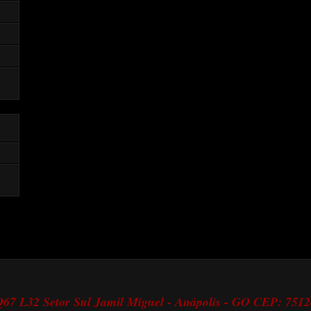
 Q67 L32 Setor Sul Jamil Miguel - Anápolis - GO CEP: 751