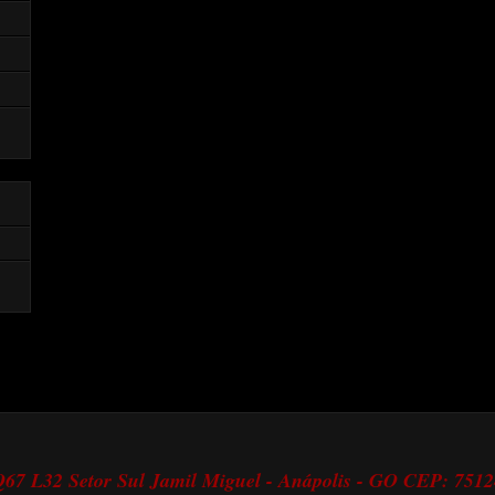
 Q67 L32 Setor Sul Jamil Miguel - Anápolis - GO CEP: 751