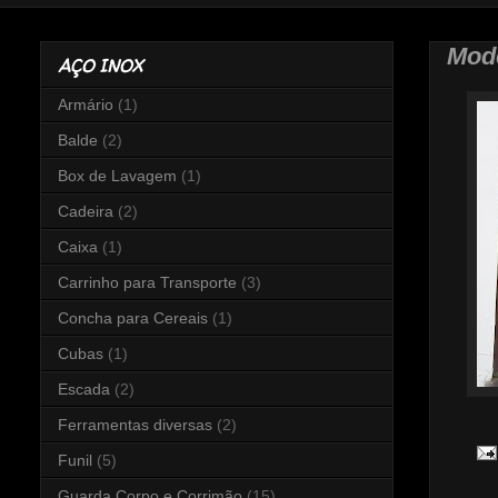
Mod
AÇO INOX
Armário
(1)
Balde
(2)
Box de Lavagem
(1)
Cadeira
(2)
Caixa
(1)
Carrinho para Transporte
(3)
Concha para Cereais
(1)
Cubas
(1)
Escada
(2)
Ferramentas diversas
(2)
Funil
(5)
Guarda Corpo e Corrimão
(15)