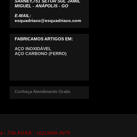
SARNEY,751 SETOR SUL JAMIL
MIGUEL -
ANÁPOLIS - GO
E-MAIL:
esquadriaco@esquadriaco.com
FABRICAMOS ARTIGOS EM:
AÇO INOXIDÁVEL
AÇO CARBONO (FERRO)
Conheça Atendimento Gratis
24 - 730 FONE : (62)3099-5079