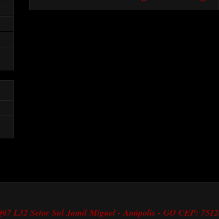
 Q67 L32 Setor Sul Jamil Miguel - Anápolis - GO CEP: 751