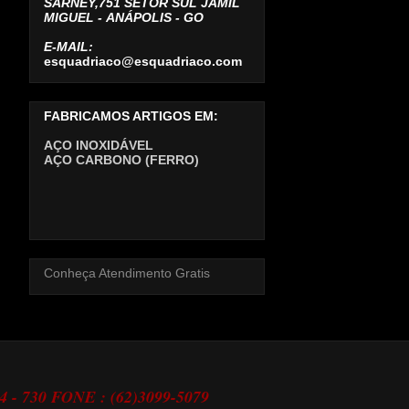
SARNEY,751 SETOR SUL JAMIL
MIGUEL -
ANÁPOLIS - GO
E-MAIL:
esquadriaco@esquadriaco.com
FABRICAMOS ARTIGOS EM:
AÇO INOXIDÁVEL
AÇO CARBONO (FERRO)
Conheça Atendimento Gratis
24 - 730 FONE : (62)3099-5079