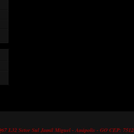
 Q67 L32 Setor Sul Jamil Miguel - Anápolis - GO CEP: 751