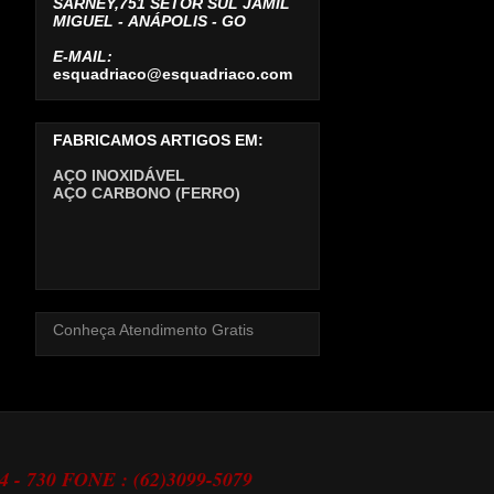
SARNEY,751 SETOR SUL JAMIL
MIGUEL -
ANÁPOLIS - GO
E-MAIL:
esquadriaco@esquadriaco.com
FABRICAMOS ARTIGOS EM:
AÇO INOXIDÁVEL
AÇO CARBONO (FERRO)
Conheça Atendimento Gratis
24 - 730 FONE : (62)3099-5079