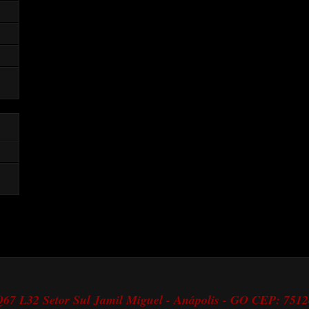
 Q67 L32 Setor Sul Jamil Miguel - Anápolis - GO CEP: 751